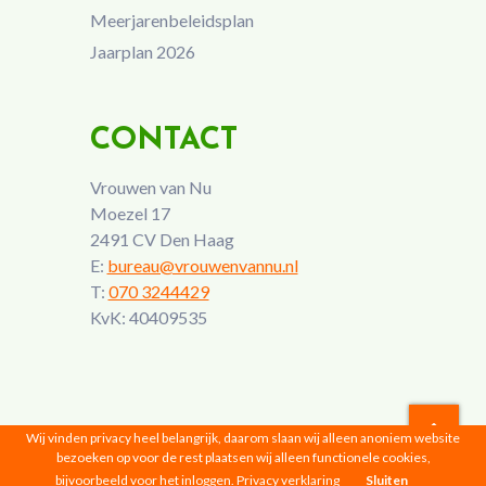
Meerjarenbeleidsplan
Jaarplan 2026
CONTACT
Vrouwen van Nu
Moezel 17
2491 CV Den Haag
E:
bureau@vrouwenvannu.nl
T:
070 3244429
KvK: 40409535
Wij vinden privacy heel belangrijk, daarom slaan wij alleen anoniem website
bezoeken op voor de rest plaatsen wij alleen functionele cookies,
Vrouwen van Nu © 2026 |
Privacyverklaring
bijvoorbeeld voor het inloggen.
Privacy verklaring
Sluiten