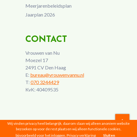
Meerjarenbeleidsplan
Jaarplan 2026
CONTACT
Vrouwen van Nu
Moezel 17
2491 CV Den Haag
E:
bureau@vrouwenvannu.nl
T:
070 3244429
KvK: 40409535
Wij vinden privacy heel belangrijk, daarom slaan wij alleen anoniem website
bezoeken op voor de rest plaatsen wij alleen functionele cookies,
Vrouwen van Nu © 2026 |
Privacyverklaring
bijvoorbeeld voor het inloggen.
Privacy verklaring
Sluiten