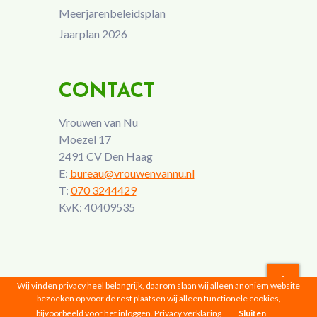
Meerjarenbeleidsplan
Jaarplan 2026
CONTACT
Vrouwen van Nu
Moezel 17
2491 CV Den Haag
E:
bureau@vrouwenvannu.nl
T:
070 3244429
KvK: 40409535
Wij vinden privacy heel belangrijk, daarom slaan wij alleen anoniem website
bezoeken op voor de rest plaatsen wij alleen functionele cookies,
Vrouwen van Nu © 2026 |
Privacyverklaring
bijvoorbeeld voor het inloggen.
Privacy verklaring
Sluiten