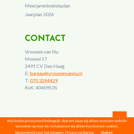
Meerjarenbeleidsplan
Jaarplan 2026
CONTACT
Vrouwen van Nu
Moezel 17
2491 CV Den Haag
E:
bureau@vrouwenvannu.nl
T:
070 3244429
KvK: 40409535
Wij vinden privacy heel belangrijk, daarom slaan wij alleen anoniem website
bezoeken op voor de rest plaatsen wij alleen functionele cookies,
Vrouwen van Nu © 2026 |
Privacyverklaring
bijvoorbeeld voor het inloggen.
Privacy verklaring
Sluiten