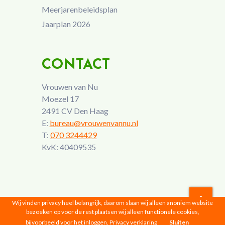
Meerjarenbeleidsplan
Jaarplan 2026
CONTACT
Vrouwen van Nu
Moezel 17
2491 CV Den Haag
E:
bureau@vrouwenvannu.nl
T:
070 3244429
KvK: 40409535
Wij vinden privacy heel belangrijk, daarom slaan wij alleen anoniem website
bezoeken op voor de rest plaatsen wij alleen functionele cookies,
Vrouwen van Nu © 2026 |
Privacyverklaring
bijvoorbeeld voor het inloggen.
Privacy verklaring
Sluiten