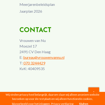
Meerjarenbeleidsplan
Jaarplan 2026
CONTACT
Vrouwen van Nu
Moezel 17
2491 CV Den Haag
E:
bureau@vrouwenvannu.nl
T:
070 3244429
KvK: 40409535
Wij vinden privacy heel belangrijk, daarom slaan wij alleen anoniem website
bezoeken op voor de rest plaatsen wij alleen functionele cookies,
Vrouwen van Nu © 2026 |
Privacyverklaring
bijvoorbeeld voor het inloggen.
Privacy verklaring
Sluiten