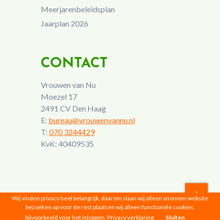
Meerjarenbeleidsplan
Jaarplan 2026
CONTACT
Vrouwen van Nu
Moezel 17
2491 CV Den Haag
E:
bureau@vrouwenvannu.nl
T:
070 3244429
KvK: 40409535
Wij vinden privacy heel belangrijk, daarom slaan wij alleen anoniem website
bezoeken op voor de rest plaatsen wij alleen functionele cookies,
Vrouwen van Nu © 2026 |
Privacyverklaring
bijvoorbeeld voor het inloggen.
Privacy verklaring
Sluiten