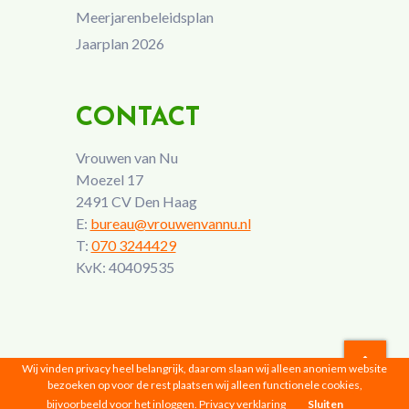
Meerjarenbeleidsplan
Jaarplan 2026
CONTACT
Vrouwen van Nu
Moezel 17
2491 CV Den Haag
E:
bureau@vrouwenvannu.nl
T:
070 3244429
KvK: 40409535
Wij vinden privacy heel belangrijk, daarom slaan wij alleen anoniem website
bezoeken op voor de rest plaatsen wij alleen functionele cookies,
Vrouwen van Nu © 2026 |
Privacyverklaring
bijvoorbeeld voor het inloggen.
Privacy verklaring
Sluiten