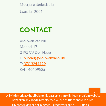
Meerjarenbeleidsplan
Jaarplan 2026
CONTACT
Vrouwen van Nu
Moezel 17
2491 CV Den Haag
E:
bureau@vrouwenvannu.nl
T:
070 3244429
KvK: 40409535
Wij vinden privacy heel belangrijk, daarom slaan wij alleen anoniem website
bezoeken op voor de rest plaatsen wij alleen functionele cookies,
Vrouwen van Nu © 2026 |
Privacyverklaring
bijvoorbeeld voor het inloggen.
Privacy verklaring
Sluiten