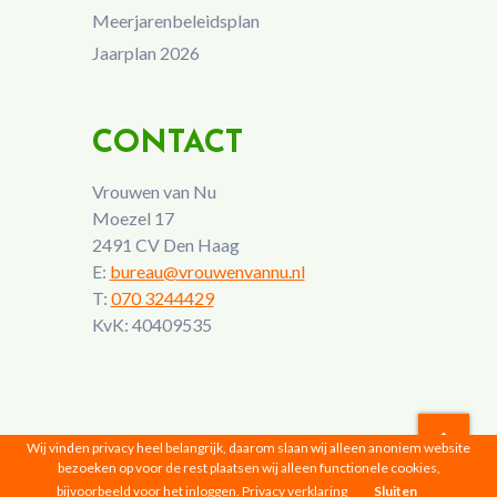
Meerjarenbeleidsplan
Jaarplan 2026
CONTACT
Vrouwen van Nu
Moezel 17
2491 CV Den Haag
E:
bureau@vrouwenvannu.nl
T:
070 3244429
KvK: 40409535
Wij vinden privacy heel belangrijk, daarom slaan wij alleen anoniem website
bezoeken op voor de rest plaatsen wij alleen functionele cookies,
Vrouwen van Nu © 2026 |
Privacyverklaring
bijvoorbeeld voor het inloggen.
Privacy verklaring
Sluiten