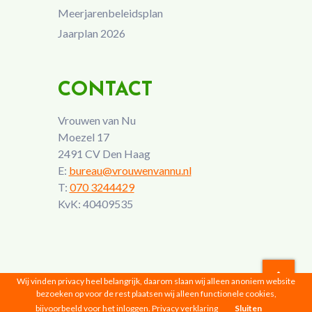
Meerjarenbeleidsplan
Jaarplan 2026
CONTACT
Vrouwen van Nu
Moezel 17
2491 CV Den Haag
E:
bureau@vrouwenvannu.nl
T:
070 3244429
KvK: 40409535
Wij vinden privacy heel belangrijk, daarom slaan wij alleen anoniem website
bezoeken op voor de rest plaatsen wij alleen functionele cookies,
Vrouwen van Nu © 2026 |
Privacyverklaring
bijvoorbeeld voor het inloggen.
Privacy verklaring
Sluiten