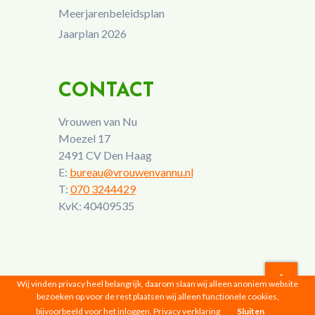
Meerjarenbeleidsplan
Jaarplan 2026
CONTACT
Vrouwen van Nu
Moezel 17
2491 CV Den Haag
E:
bureau@vrouwenvannu.nl
T:
070 3244429
KvK: 40409535
Wij vinden privacy heel belangrijk, daarom slaan wij alleen anoniem website
bezoeken op voor de rest plaatsen wij alleen functionele cookies,
Vrouwen van Nu © 2026 |
Privacyverklaring
bijvoorbeeld voor het inloggen.
Privacy verklaring
Sluiten