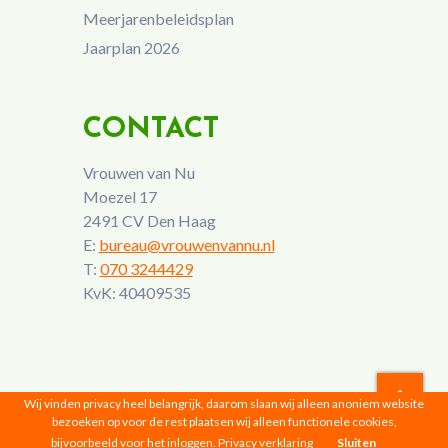
Meerjarenbeleidsplan
Jaarplan 2026
CONTACT
Vrouwen van Nu
Moezel 17
2491 CV Den Haag
E:
bureau@vrouwenvannu.nl
T:
070 3244429
KvK: 40409535
Wij vinden privacy heel belangrijk, daarom slaan wij alleen anoniem website
bezoeken op voor de rest plaatsen wij alleen functionele cookies,
Vrouwen van Nu © 2026 |
Privacyverklaring
bijvoorbeeld voor het inloggen.
Privacy verklaring
Sluiten