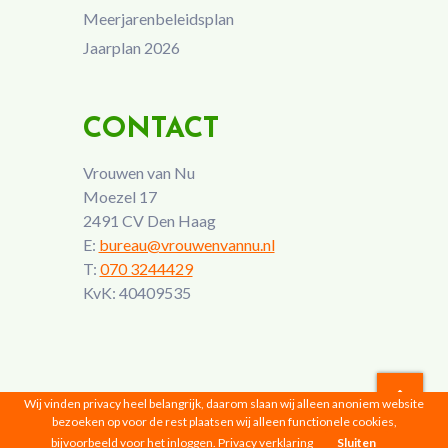
Meerjarenbeleidsplan
Jaarplan 2026
CONTACT
Vrouwen van Nu
Moezel 17
2491 CV Den Haag
E:
bureau@vrouwenvannu.nl
T:
070 3244429
KvK: 40409535
Wij vinden privacy heel belangrijk, daarom slaan wij alleen anoniem website
bezoeken op voor de rest plaatsen wij alleen functionele cookies,
Vrouwen van Nu © 2026 |
Privacyverklaring
bijvoorbeeld voor het inloggen.
Privacy verklaring
Sluiten