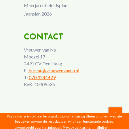
Meerjarenbeleidsplan
Jaarplan 2026
CONTACT
Vrouwen van Nu
Moezel 17
2491 CV Den Haag
E:
bureau@vrouwenvannu.nl
T:
070 3244429
KvK: 40409535
Wij vinden privacy heel belangrijk, daarom slaan wij alleen anoniem website
bezoeken op voor de rest plaatsen wij alleen functionele cookies,
Vrouwen van Nu © 2026 |
Privacyverklaring
bijvoorbeeld voor het inloggen.
Privacy verklaring
Sluiten