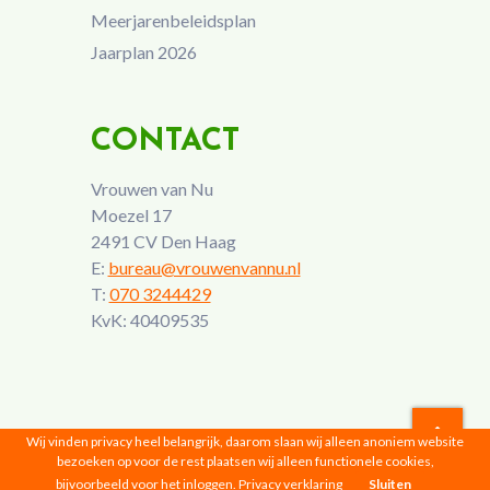
Meerjarenbeleidsplan
Jaarplan 2026
CONTACT
Vrouwen van Nu
Moezel 17
2491 CV Den Haag
E:
bureau@vrouwenvannu.nl
T:
070 3244429
KvK: 40409535
Wij vinden privacy heel belangrijk, daarom slaan wij alleen anoniem website
bezoeken op voor de rest plaatsen wij alleen functionele cookies,
Vrouwen van Nu © 2026 |
Privacyverklaring
bijvoorbeeld voor het inloggen.
Privacy verklaring
Sluiten