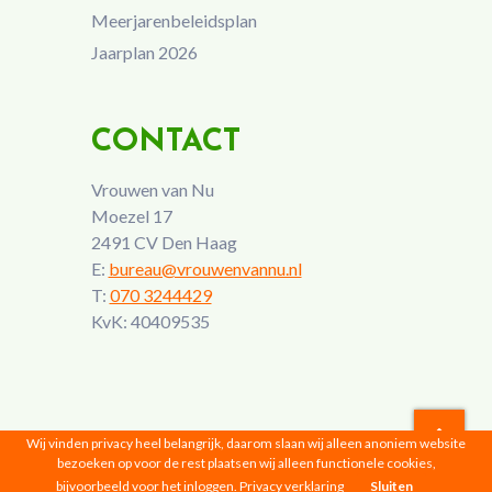
Meerjarenbeleidsplan
Jaarplan 2026
CONTACT
Vrouwen van Nu
Moezel 17
2491 CV Den Haag
E:
bureau@vrouwenvannu.nl
T:
070 3244429
KvK: 40409535
Wij vinden privacy heel belangrijk, daarom slaan wij alleen anoniem website
bezoeken op voor de rest plaatsen wij alleen functionele cookies,
Vrouwen van Nu © 2026 |
Privacyverklaring
bijvoorbeeld voor het inloggen.
Privacy verklaring
Sluiten