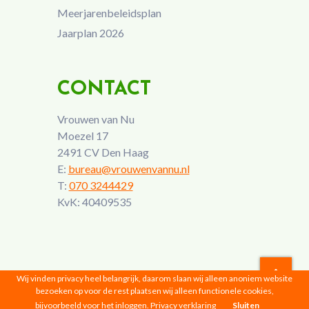
Meerjarenbeleidsplan
Jaarplan 2026
CONTACT
Vrouwen van Nu
Moezel 17
2491 CV Den Haag
E:
bureau@vrouwenvannu.nl
T:
070 3244429
KvK: 40409535
Wij vinden privacy heel belangrijk, daarom slaan wij alleen anoniem website
bezoeken op voor de rest plaatsen wij alleen functionele cookies,
Vrouwen van Nu © 2026 |
Privacyverklaring
bijvoorbeeld voor het inloggen.
Privacy verklaring
Sluiten