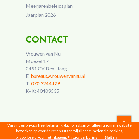
Meerjarenbeleidsplan
Jaarplan 2026
CONTACT
Vrouwen van Nu
Moezel 17
2491 CV Den Haag
E:
bureau@vrouwenvannu.nl
T:
070 3244429
KvK: 40409535
Wij vinden privacy heel belangrijk, daarom slaan wij alleen anoniem website
bezoeken op voor de rest plaatsen wij alleen functionele cookies,
Vrouwen van Nu © 2026 |
Privacyverklaring
bijvoorbeeld voor het inloggen.
Privacy verklaring
Sluiten