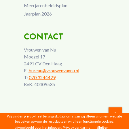
Meerjarenbeleidsplan
Jaarplan 2026
CONTACT
Vrouwen van Nu
Moezel 17
2491 CV Den Haag
E:
bureau@vrouwenvannu.nl
T:
070 3244429
KvK: 40409535
Wij vinden privacy heel belangrijk, daarom slaan wij alleen anoniem website
bezoeken op voor de rest plaatsen wij alleen functionele cookies,
Vrouwen van Nu © 2026 |
Privacyverklaring
bijvoorbeeld voor het inloggen.
Privacy verklaring
Sluiten