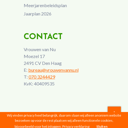
Meerjarenbeleidsplan
Jaarplan 2026
CONTACT
Vrouwen van Nu
Moezel 17
2491 CV Den Haag
E:
bureau@vrouwenvannu.nl
T:
070 3244429
KvK: 40409535
Wij vinden privacy heel belangrijk, daarom slaan wij alleen anoniem website
bezoeken op voor de rest plaatsen wij alleen functionele cookies,
Vrouwen van Nu © 2026 |
Privacyverklaring
bijvoorbeeld voor het inloggen.
Privacy verklaring
Sluiten