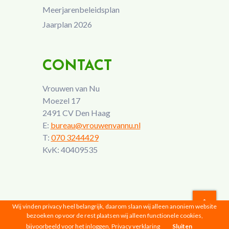
Meerjarenbeleidsplan
Jaarplan 2026
CONTACT
Vrouwen van Nu
Moezel 17
2491 CV Den Haag
E:
bureau@vrouwenvannu.nl
T:
070 3244429
KvK: 40409535
Wij vinden privacy heel belangrijk, daarom slaan wij alleen anoniem website
bezoeken op voor de rest plaatsen wij alleen functionele cookies,
Vrouwen van Nu © 2026 |
Privacyverklaring
bijvoorbeeld voor het inloggen.
Privacy verklaring
Sluiten