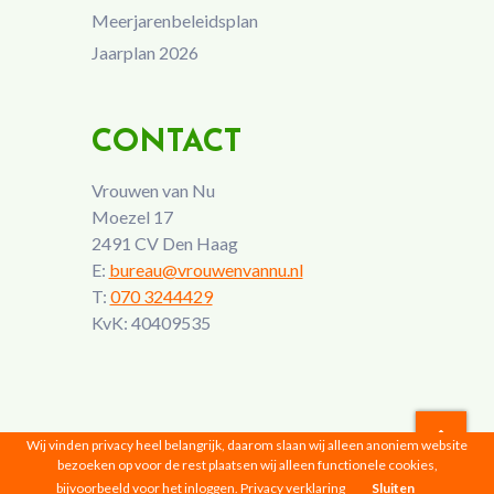
Meerjarenbeleidsplan
Jaarplan 2026
CONTACT
Vrouwen van Nu
Moezel 17
2491 CV Den Haag
E:
bureau@vrouwenvannu.nl
T:
070 3244429
KvK: 40409535
Wij vinden privacy heel belangrijk, daarom slaan wij alleen anoniem website
bezoeken op voor de rest plaatsen wij alleen functionele cookies,
Vrouwen van Nu © 2026 |
Privacyverklaring
bijvoorbeeld voor het inloggen.
Privacy verklaring
Sluiten