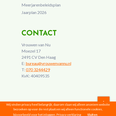
Meerjarenbeleidsplan
Jaarplan 2026
CONTACT
Vrouwen van Nu
Moezel 17
2491 CV Den Haag
E:
bureau@vrouwenvannu.nl
T:
070 3244429
KvK: 40409535
Wij vinden privacy heel belangrijk, daarom slaan wij alleen anoniem website
bezoeken op voor de rest plaatsen wij alleen functionele cookies,
Vrouwen van Nu © 2026 |
Privacyverklaring
bijvoorbeeld voor het inloggen.
Privacy verklaring
Sluiten