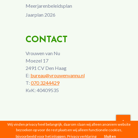
Meerjarenbeleidsplan
Jaarplan 2026
CONTACT
Vrouwen van Nu
Moezel 17
2491 CV Den Haag
E:
bureau@vrouwenvannu.nl
T:
070 3244429
KvK: 40409535
Wij vinden privacy heel belangrijk, daarom slaan wij alleen anoniem website
bezoeken op voor de rest plaatsen wij alleen functionele cookies,
Vrouwen van Nu © 2026 |
Privacyverklaring
bijvoorbeeld voor het inloggen.
Privacy verklaring
Sluiten