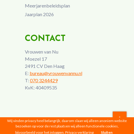
Meerjarenbeleidsplan
Jaarplan 2026
CONTACT
Vrouwen van Nu
Moezel 17
2491 CV Den Haag
E:
bureau@vrouwenvannu.nl
T:
070 3244429
KvK: 40409535
Wij vinden privacy heel belangrijk, daarom slaan wij alleen anoniem website
bezoeken op voor de rest plaatsen wij alleen functionele cookies,
Vrouwen van Nu © 2026 |
Privacyverklaring
bijvoorbeeld voor het inloggen.
Privacy verklaring
Sluiten