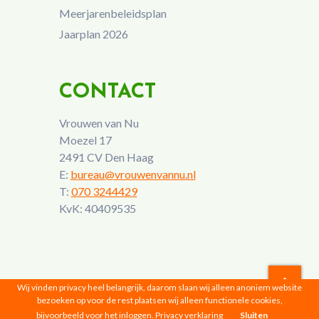
Meerjarenbeleidsplan
Jaarplan 2026
CONTACT
Vrouwen van Nu
Moezel 17
2491 CV Den Haag
E:
bureau@vrouwenvannu.nl
T:
070 3244429
KvK: 40409535
Wij vinden privacy heel belangrijk, daarom slaan wij alleen anoniem website
bezoeken op voor de rest plaatsen wij alleen functionele cookies,
Vrouwen van Nu © 2026 |
Privacyverklaring
bijvoorbeeld voor het inloggen.
Privacy verklaring
Sluiten