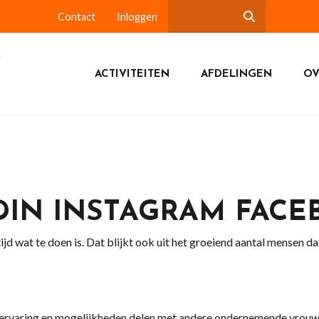
Contact
Inloggen
ACTIVITEITEN
AFDELINGEN
OV
DIN INSTAGRAM FAC
d wat te doen is. Dat blijkt ook uit het groeiend aantal mensen dat
is, ervaring en mogelijkheden delen met andere ondernemende vrouw