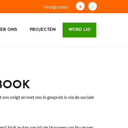
+
-
Tekstgrootte
ER ONS
PROJECTEN
WORD LID
EBOOK
 ons volgt en met ons in gesprek is via de sociale
en? Sluit je dan aan bij de Vrouwen van Nu groep