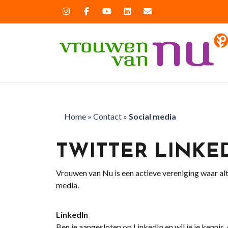
Home
»
Contact
»
Social media
TWITTER LINKE
Vrouwen van Nu is een actieve vereniging waar altij
media.
LinkedIn
Ben je aangesloten op LinkedIn en wil je je kenn