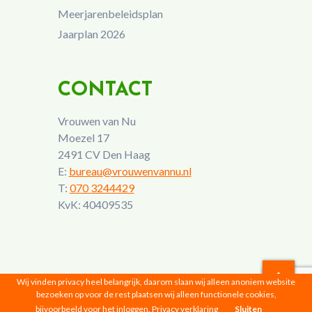
Meerjarenbeleidsplan
Jaarplan 2026
CONTACT
Vrouwen van Nu
Moezel 17
2491 CV Den Haag
E:
bureau@vrouwenvannu.nl
T:
070 3244429
KvK: 40409535
Wij vinden privacy heel belangrijk, daarom slaan wij alleen anoniem website
bezoeken op voor de rest plaatsen wij alleen functionele cookies,
Vrouwen van Nu © 2026 |
Privacyverklaring
bijvoorbeeld voor het inloggen.
Privacy verklaring
Sluiten