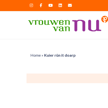
Home
»
Kuier rûn it doarp