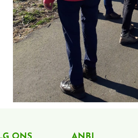
LG ONS
ANBI