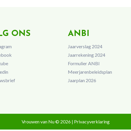
LG ONS
ANBI
agram
Jaarverslag 2024
ebook
Jaarrekening 2024
tube
Formulier ANBI
edin
Meerjarenbeleidsplan
wsbrief
Jaarplan 2026
Vrouwen van Nu © 2026 |
Privacyverklaring