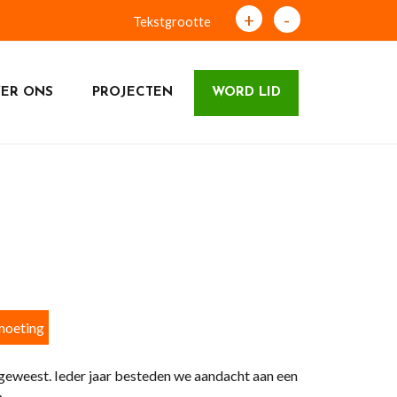
+
-
Tekstgrootte
ER ONS
PROJECTEN
WORD LID
moeting
geweest. Ieder jaar besteden we aandacht aan een
.