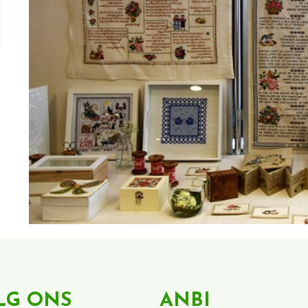
LG ONS
ANBI