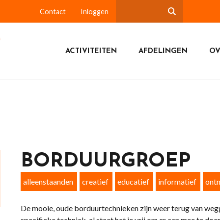
Contact
Inloggen
ACTIVITEITEN
AFDELINGEN
OV
BORDUURGROEP
alleenstaanden
creatief
educatief
informatief
ont
De mooie, oude borduurtechnieken zijn weer terug van weg
specifieke techniek, al staat het je vrij om er aan mee te doen