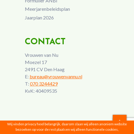
Formulier ANBI
Meerjarenbeleidsplan
Jaarplan 2026
CONTACT
Vrouwen van Nu
Moezel 17
2491 CV Den Haag
E:
bureau@vrouwenvannu.nl
T:
070 3244429
KvK: 40409535
Wij vinden privacy heel belangrijk, daarom slaan wij alleen anoniem website
bezoeken op voor de rest plaatsen wij alleen functionele cookies,
Vrouwen van Nu © 2026 |
Privacyverklaring