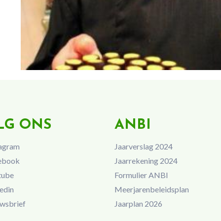
LG ONS
ANBI
agram
Jaarverslag 2024
ebook
Jaarrekening 2024
tube
Formulier ANBI
edin
Meerjarenbeleidsplan
wsbrief
Jaarplan 2026