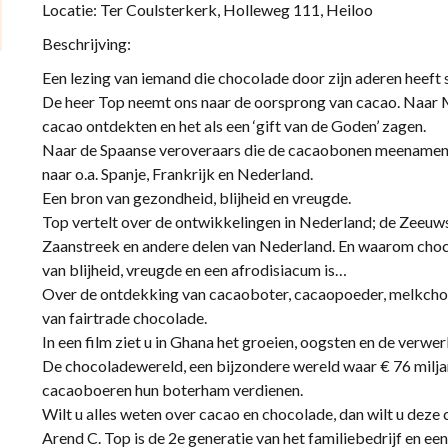
Locatie: Ter Coulsterkerk, Holleweg 111, Heiloo
Beschrijving:
Een lezing van iemand die chocolade door zijn aderen heeft
De heer Top neemt ons naar de oorsprong van cacao. Naar
cacao ontdekten en het als een ‘gift van de Goden’ zagen.
Naar de Spaanse veroveraars die de cacaobonen meenamen n
naar o.a. Spanje, Frankrijk en Nederland.
Een bron van gezondheid, blijheid en vreugde.
Top vertelt over de ontwikkelingen in Nederland; de Zeeuw
Zaanstreek en andere delen van Nederland. En waarom choc
van blijheid, vreugde en een afrodisiacum is…
Over de ontdekking van cacaoboter, cacaopoeder, melkcho
van fairtrade chocolade.
In een film ziet u in Ghana het groeien, oogsten en de verwe
De chocoladewereld, een bijzondere wereld waar € 76 milj
cacaoboeren hun boterham verdienen.
Wilt u alles weten over cacao en chocolade, dan wilt u deze 
Arend C. Top is de 2e generatie van het familiebedrijf en een