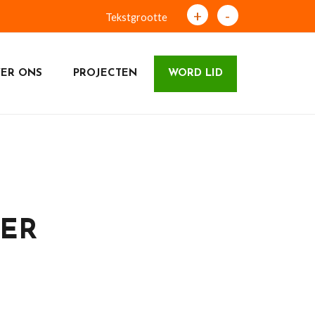
+
-
Tekstgrootte
ER ONS
PROJECTEN
WORD LID
IER