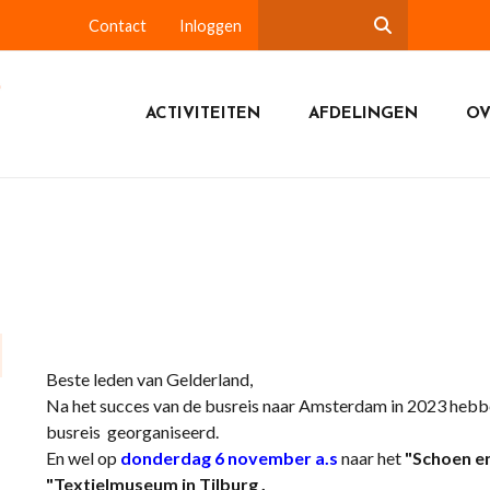
Contact
Inloggen
ACTIVITEITEN
AFDELINGEN
OV
Beste leden van Gelderland,
Na het succes van de busreis naar Amsterdam in 2023 heb
busreis
georganiseerd.
En wel op
donderdag 6 november
a.s
naar het
"Schoen en
"Textielmuseum in Tilburg .