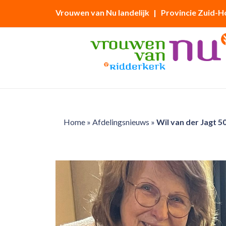
Vrouwen van Nu landelijk
| Provincie Zuid-H
Home
»
Afdelingsnieuws
»
Wil van der Jagt 50 