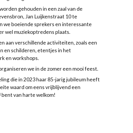
worden gehouden in een zaal van de
ensbron, Jan Luijkenstraat 10 te
en we boeiende sprekers en interessante
r wel muziekoptredens plaats.
 aan verschillende activiteiten, zoals een
 en schilderen, etentjes in het
rk en workshops.
organiseren we in de zomer een mooi feest.
ing die in 2023 haar 85-jarig jubileum heeft
oeite waard om eens vrijblijvend een
U bent van harte welkom!