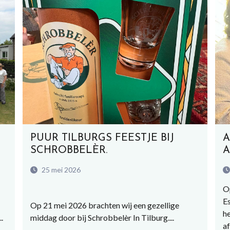
PUUR TILBURGS FEESTJE BIJ
A
SCHROBBELÈR.
A
25 mei 2026
O
Es
Op 21 mei 2026 brachten wij een gezellige
he
.
middag door bij Schrobbelèr In Tilburg....
af