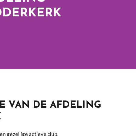
DDERKERK
E VAN DE AFDELING
K
en gezellige actieve club.