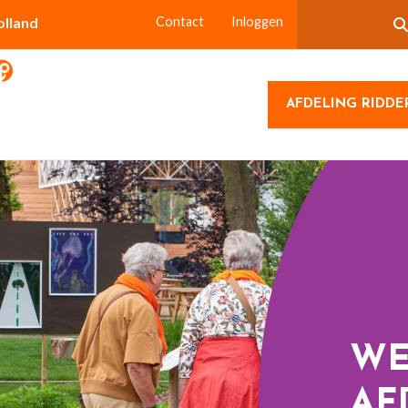
olland
Contact
Inloggen
AFDELING RIDDE
WE
AF