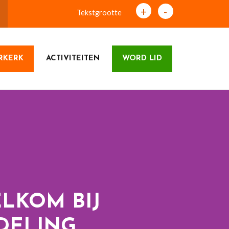
+
-
Tekstgrootte
RKERK
ACTIVITEITEN
WORD LID
LKOM BIJ
DELING