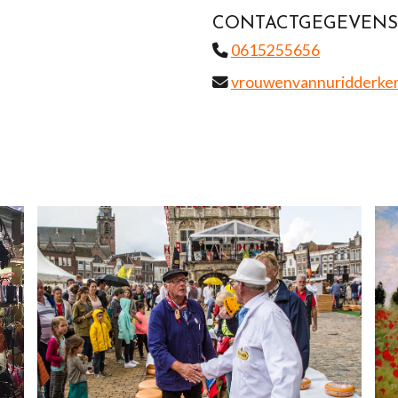
CONTACTGEGEVENS
0615255656
vrouwenvannuridderke