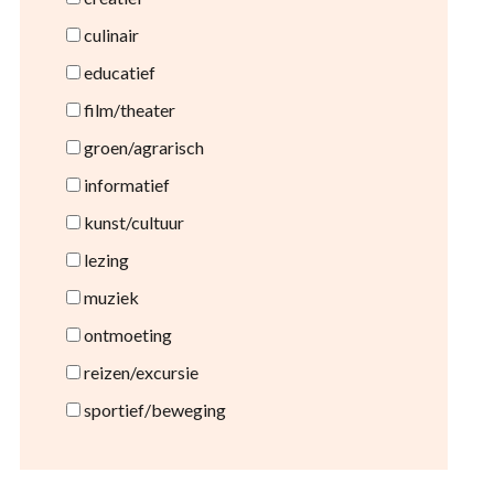
culinair
educatief
film/theater
groen/agrarisch
informatief
kunst/cultuur
lezing
muziek
ontmoeting
reizen/excursie
sportief/beweging