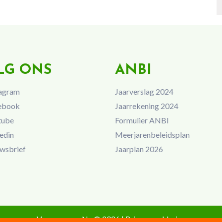
LG ONS
ANBI
agram
Jaarverslag 2024
ebook
Jaarrekening 2024
tube
Formulier ANBI
edin
Meerjarenbeleidsplan
wsbrief
Jaarplan 2026
Vrouwen van Nu © 2026 |
Privacyverklaring