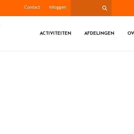
Contact
Inloggen
ACTIVITEITEN
AFDELINGEN
OV
n 01-2024: livegang afdelingswebsites