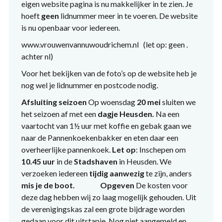
eigen website pagina is nu makkelijker in te zien. Je
hoeft
geen
lidnummer meer in te voeren. De website
is nu openbaar voor iedereen.
www.vrouwenvannuwoudrichem.nl (let op: geen .
achter nl)
Voor het bekijken van de foto’s op de website heb je
nog wel je lidnummer en postcode nodig.
Afsluiting seizoen
Op woensdag
20 mei
sluiten we
het seizoen af met een
dagje Heusden.
Na een
vaartocht van 1½ uur met koffie en gebak gaan we
naar de Pannenkoekenbakker en eten daar een
overheerlijke pannenkoek.
Let op
: Inschepen om
10.45 uur
in de
Stadshaven
in Heusden. We
verzoeken iedereen
tijdig aanwezig
te zijn, anders
mis je de boo
t.
Opgeven
De kosten voor
deze dag hebben wij zo laag mogelijk gehouden. Uit
de verenigingskas zal een grote bijdrage worden
gedaan voor dit uitstapje. Nog niet aangemeld en