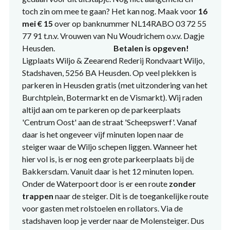
toch zin om mee te gaan? Het kan nog. Maak voor
16
mei € 15
over op banknummer NL14RABO 03 72 55
77 91 t.n.v. Vrouwen van Nu Woudrichem o.v.v. Dagje
Heusden.
Betalen is opgeven!
Ligplaats Wiljo & Zeearend Rederij Rondvaart Wiljo,
Stadshaven, 5256 BA Heusden. Op veel plekken is
parkeren in Heusden gratis (met uitzondering van het
Burchtplein, Botermarkt en de Vismarkt). Wij raden
altijd aan om te parkeren op de parkeerplaats
'Centrum Oost' aan de straat 'Scheepswerf'. Vanaf
daar is het ongeveer vijf minuten lopen naar de
steiger waar de Wiljo schepen liggen. Wanneer het
hier vol is, is er nog een grote parkeerplaats bij de
Bakkersdam. Vanuit daar is het 12 minuten lopen.
Onder de Waterpoort door is er een route
zonder
trappen
naar de steiger. Dit is de toegankelijke route
voor gasten met rolstoelen en rollators. Via de
stadshaven loop je verder naar de Molensteiger. Dus