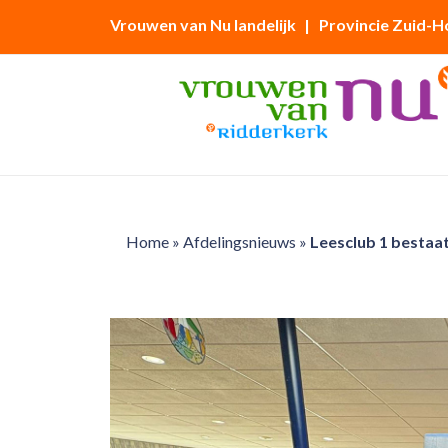
Vrouwen van Nu landelijk
| Provincie Zuid-H
Home
»
Afdelingsnieuws
»
Leesclub 1 bestaat 