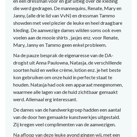
en een dressman voor en gaf uitleg over de kleding
die werd gedragen. De mannequins, Renate, Mary en
Janny, (alle drie lid van VvN) en dressman Tammo
showden met veel plezier de leuke en heel draagbare
kleding. De aanwezige dames wilden soms ook even
voelen aan de mooie shirts , jasjes enz. voor Renate,
Mary, Janny en Tammo geen enkel probleem.
Na de pauze besprak de eigenaresse van de DA-
drogist uit Anna Paulowna, Natasja, de verschillende
soorten huid en welke crème, lotion enz. je het beste
kon gebruiken om onze huid in perfecte staat te
houden. Natasja had ook een apparaat meegenomen,
waarmee alle lagen van de huid zichtbaar gemaakt
werd. Allemaal erg interessant.
De dames van de handwerkgroep hadden een aantal
van de door hen gemaakte kunstwerkjes uitgestald.
Zij kregen veel complimenten van de aanwezigen.
Na afloop van deze leuke avond gingen wij, met een