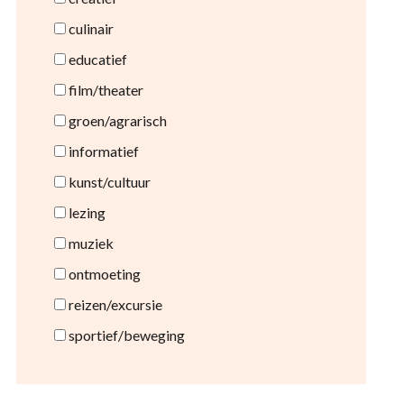
culinair
educatief
film/theater
groen/agrarisch
informatief
kunst/cultuur
lezing
muziek
ontmoeting
reizen/excursie
sportief/beweging