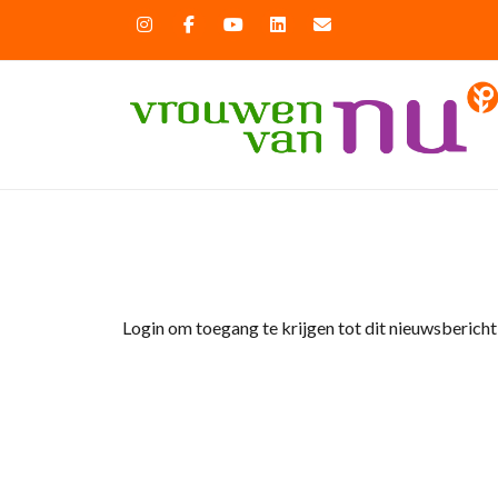
Home
»
Nieuws
»
Erik hulsegge, lezing De T
Login om toegang te krijgen tot dit nieuwsbericht