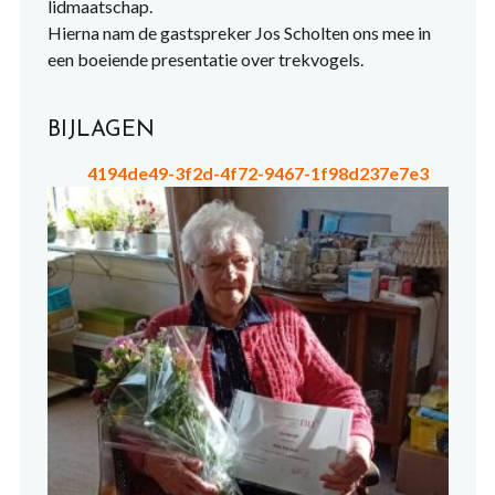
lidmaatschap.
Hierna nam de gastspreker Jos Scholten ons mee in
een boeiende presentatie over trekvogels.
BIJLAGEN
4194de49-3f2d-4f72-9467-1f98d237e7e3