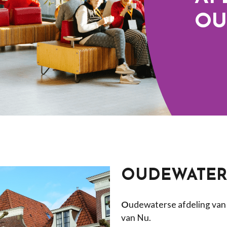
OU
OUDEWATE
O
udewaterse afdeling van
van Nu.