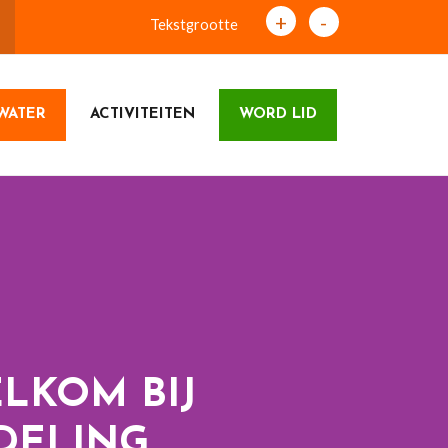
+
-
Tekstgrootte
WATER
ACTIVITEITEN
WORD LID
LKOM BIJ
DELING