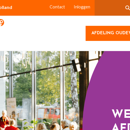
olland
Contact
Inloggen
AFDELING OUDE
WE
AF