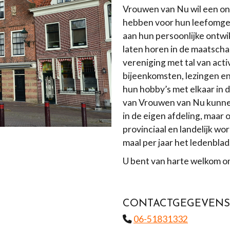
Vrouwen van Nu wil een on
hebben voor hun leefomgevi
aan hun persoonlijke ontwi
laten horen in de maatschap
vereniging met tal van acti
bijeenkomsten, lezingen e
hun hobby’s met elkaar in
van Vrouwen van Nu kunnen
in de eigen afdeling, maar 
provinciaal en landelijk wo
maal per jaar het ledenblad
U bent van harte welkom o
CONTACTGEGEVENS
06-51831332