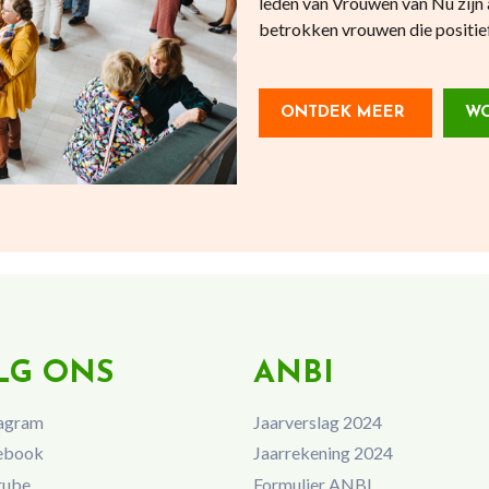
leden van Vrouwen van Nu zijn 
betrokken vrouwen die positief 
ONTDEK MEER
WO
LG ONS
ANBI
agram
Jaarverslag 2024
ebook
Jaarrekening 2024
tube
Formulier ANBI