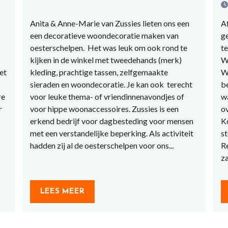
Anita & Anne-Marie van Zussies lieten ons een
A
een decoratieve woondecoratie maken van
g
oesterschelpen. Het was leuk om ook rond te
t
kijken in de winkel met tweedehands (merk)
W
et
kleding, prachtige tassen, zelfgemaakte
W
sieraden en woondecoratie. Je kan ook terecht
b
re
voor leuke thema- of vriendinnenavondjes of
w
r
voor hippe woonaccessoires. Zussies is een
ov
erkend bedrijf voor dagbesteding voor mensen
K
met een verstandelijke beperking. Als activiteit
st
hadden zij al de oesterschelpen voor ons...
R
za
LEES MEER