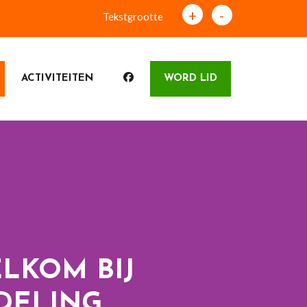
+
-
Tekstgrootte
ACTIVITEITEN
WORD LID
LKOM BIJ
DELING