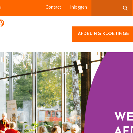
d
Contact
Inloggen
AFDELING KLOETINGE
WE
AF