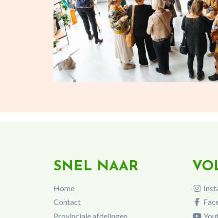
SNEL NAAR
VO
Home
Inst
Contact
Fac
Provinciale afdelingen
You