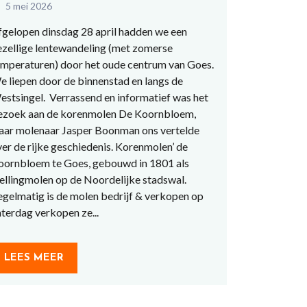
5 mei 2026
fgelopen dinsdag 28 april hadden we een
ezellige lentewandeling (met zomerse
emperaturen) door het oude centrum van Goes.
e liepen door de binnenstad en langs de
estsingel. Verrassend en informatief was het
ezoek aan de korenmolen De Koornbloem,
aar molenaar Jasper Boonman ons vertelde
er de rijke geschiedenis. Korenmolen’ de
oornbloem te Goes, gebouwd in 1801 als
ellingmolen op de Noordelijke stadswal.
egelmatig is de molen bedrijf & verkopen op
terdag verkopen ze...
LEES MEER