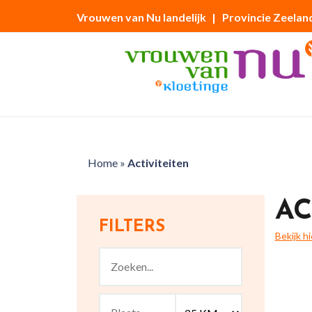
Vrouwen van Nu landelijk
| Provincie Zeelan
Home
»
Activiteiten
AC
FILTERS
Bekijk h