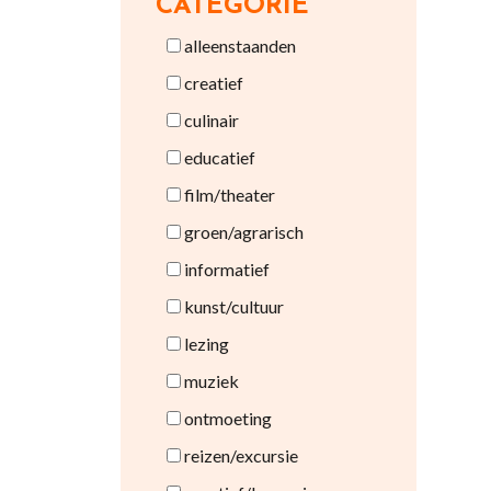
CATEGORIE
alleenstaanden
creatief
culinair
educatief
film/theater
groen/agrarisch
informatief
kunst/cultuur
lezing
muziek
ontmoeting
reizen/excursie