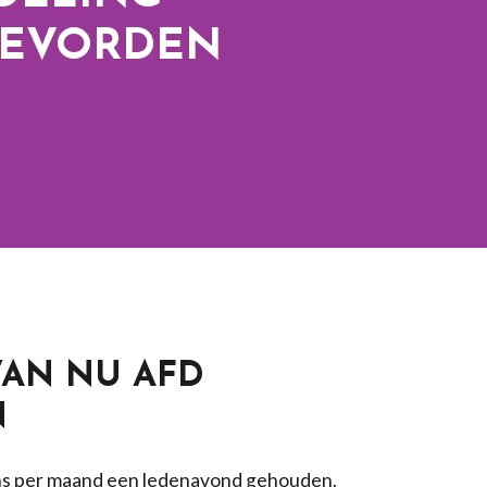
EVORDEN
AN NU AFD
N
ens per maand een ledenavond gehouden.