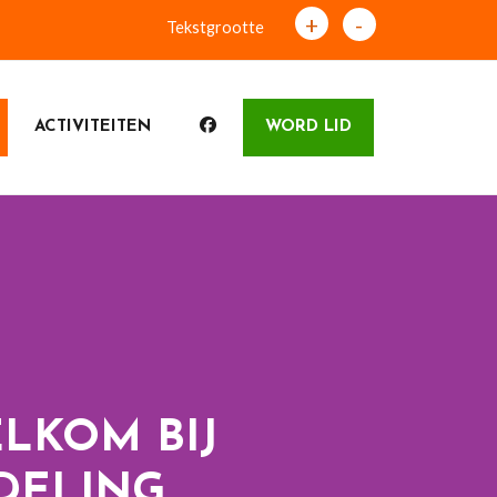
+
-
Tekstgrootte
ACTIVITEITEN
WORD LID
LKOM BIJ
DELING