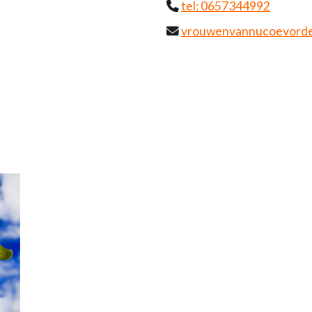
tel: 0657344992
vrouwenvannucoevord