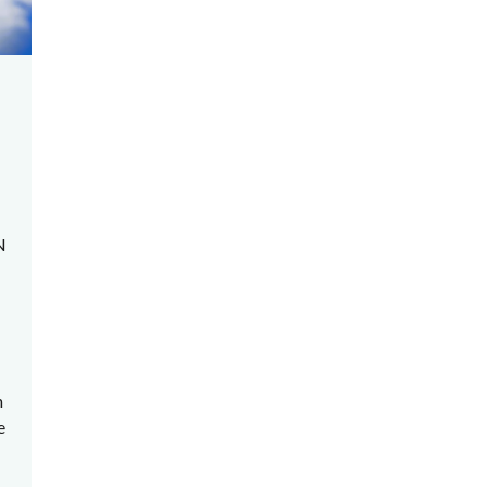
N
n
e