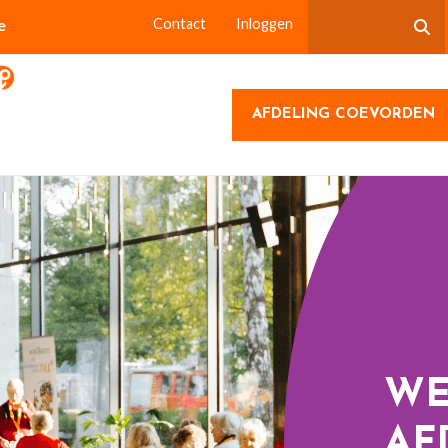
e
Contact
Inloggen
AFDELING COEVORDEN
WE
AF